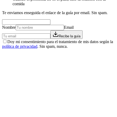
comida
Te enviamos enseguida el enlace de la guía por email. Sin spam.
Nombre
Email
Recibe la guía
Doy mi consentimiento para el tratamiento de mis datos según la
política de privacidad
. Sin spam, nunca.
Michele
−
31
kg
“
Viví con la presión alta durante años. Tenía miedo de las
implicaciones para mi salud. Con EasyNature encontré una solución