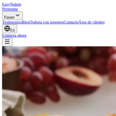
EasyNature
Programa
Equipo
Testimonios
Blog
Trabaja con nosotros
Contacto
Área de clientes
ES
Empieza ahora