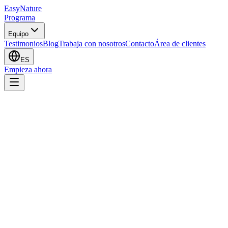
EasyNature
Programa
Equipo
Testimonios
Blog
Trabaja con nosotros
Contacto
Área de clientes
ES
Empieza ahora