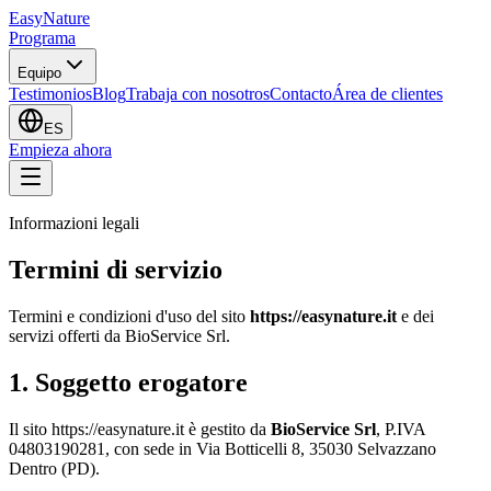
EasyNature
Programa
Equipo
Testimonios
Blog
Trabaja con nosotros
Contacto
Área de clientes
ES
Empieza ahora
Informazioni legali
Termini di servizio
Termini e condizioni d'uso del sito
https://easynature.it
e dei
servizi offerti da
BioService Srl
.
1. Soggetto erogatore
Il sito
https://easynature.it
è gestito da
BioService Srl
, P.IVA
04803190281
, con sede in
Via Botticelli 8
,
35030
Selvazzano
Dentro
(
PD
).