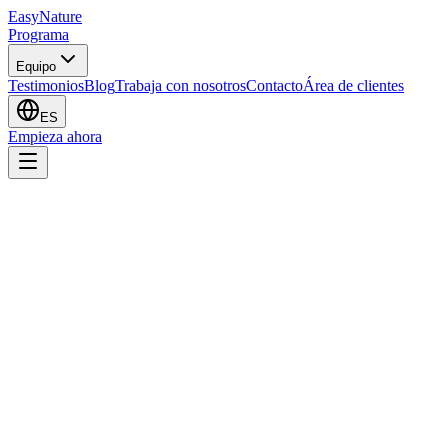
EasyNature
Programa
Equipo
Testimonios
Blog
Trabaja con nosotros
Contacto
Área de clientes
ES
Empieza ahora