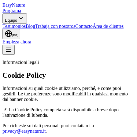
EasyNature
Programa
Equipo
Testimonios
Blog
Trabaja con nosotros
Contacto
Área de clientes
ES
Empieza ahora
Informazioni legali
Cookie Policy
Informazioni su quali cookie utilizziamo, perché, e come puoi
gestirli. Le tue preferenze sono modificabili in qualsiasi momento
dal banner cookie.
📌 La
Cookie Policy
completa sarà disponibile a breve dopo
l'attivazione di Iubenda.
Per richieste sui dati personali puoi contattarci a
privacy@easynature.it
.