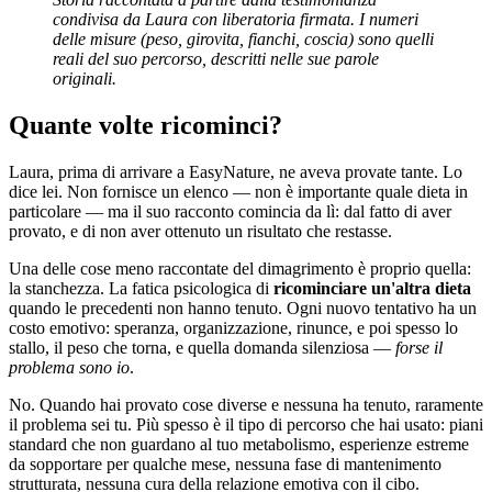
condivisa da Laura con liberatoria firmata. I numeri
delle misure (peso, girovita, fianchi, coscia) sono quelli
reali del suo percorso, descritti nelle sue parole
originali.
Quante volte ricominci?
Laura, prima di arrivare a EasyNature, ne aveva provate tante. Lo
dice lei. Non fornisce un elenco — non è importante quale dieta in
particolare — ma il suo racconto comincia da lì: dal fatto di aver
provato, e di non aver ottenuto un risultato che restasse.
Una delle cose meno raccontate del dimagrimento è proprio quella:
la stanchezza. La fatica psicologica di
ricominciare un'altra dieta
quando le precedenti non hanno tenuto. Ogni nuovo tentativo ha un
costo emotivo: speranza, organizzazione, rinunce, e poi spesso lo
stallo, il peso che torna, e quella domanda silenziosa —
forse il
problema sono io
.
No. Quando hai provato cose diverse e nessuna ha tenuto, raramente
il problema sei tu. Più spesso è il tipo di percorso che hai usato: piani
standard che non guardano al tuo metabolismo, esperienze estreme
da sopportare per qualche mese, nessuna fase di mantenimento
strutturata, nessuna cura della relazione emotiva con il cibo.