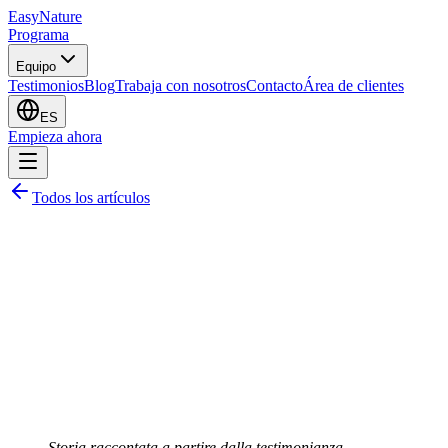
EasyNature
Programa
Equipo
Testimonios
Blog
Trabaja con nosotros
Contacto
Área de clientes
ES
Empieza ahora
Todos los artículos
Storia raccontata a partire dalla testimonianza