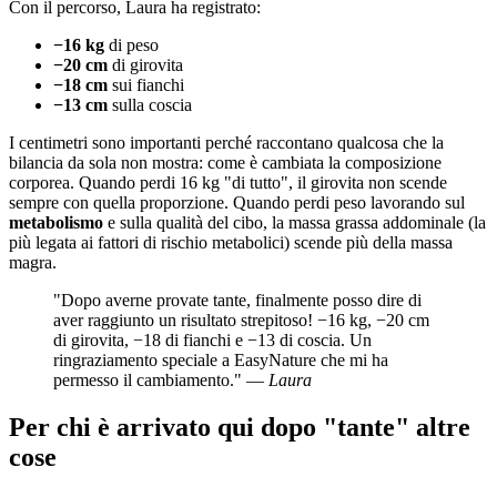
Con il percorso, Laura ha registrato:
−16 kg
di peso
−20 cm
di girovita
−18 cm
sui fianchi
−13 cm
sulla coscia
I centimetri sono importanti perché raccontano qualcosa che la
bilancia da sola non mostra: come è cambiata la composizione
corporea. Quando perdi 16 kg "di tutto", il girovita non scende
sempre con quella proporzione. Quando perdi peso lavorando sul
metabolismo
e sulla qualità del cibo, la massa grassa addominale (la
più legata ai fattori di rischio metabolici) scende più della massa
magra.
"Dopo averne provate tante, finalmente posso dire di
aver raggiunto un risultato strepitoso! −16 kg, −20 cm
di girovita, −18 di fianchi e −13 di coscia. Un
ringraziamento speciale a EasyNature che mi ha
permesso il cambiamento." —
Laura
Per chi è arrivato qui dopo "tante" altre
cose