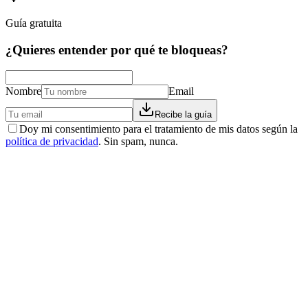
Guía gratuita
¿Quieres entender por qué te bloqueas?
Nombre
Email
Recibe la guía
Doy mi consentimiento para el tratamiento de mis datos según la
política de privacidad
. Sin spam, nunca.
Historias reales
La storia di Franca: −59 kg, niente più pastiglie, e
una cisti scomparsa
Franca è arrivata 'sfiduciata' dopo anni di diete fallite. Con il