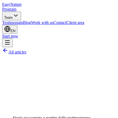
EasyNature
Program
Team
Testimonials
Blog
Work with us
Contact
Client area
EN
Start now
All articles
Storia raccontata a partire dalla testimonianza