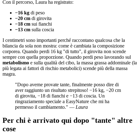
Con il percorso, Laura ha registrato:
−16 kg
di peso
−20 cm
di girovita
−18 cm
sui fianchi
−13 cm
sulla coscia
I centimetri sono importanti perché raccontano qualcosa che la
bilancia da sola non mostra: come è cambiata la composizione
corporea. Quando perdi 16 kg "di tutto", il girovita non scende
sempre con quella proporzione. Quando perdi peso lavorando sul
metabolismo
e sulla qualità del cibo, la massa grassa addominale (la
più legata ai fattori di rischio metabolici) scende più della massa
magra.
"Dopo averne provate tante, finalmente posso dire di
aver raggiunto un risultato strepitoso! −16 kg, −20 cm
di girovita, −18 di fianchi e −13 di coscia. Un
ringraziamento speciale a EasyNature che mi ha
permesso il cambiamento." —
Laura
Per chi è arrivato qui dopo "tante" altre
cose