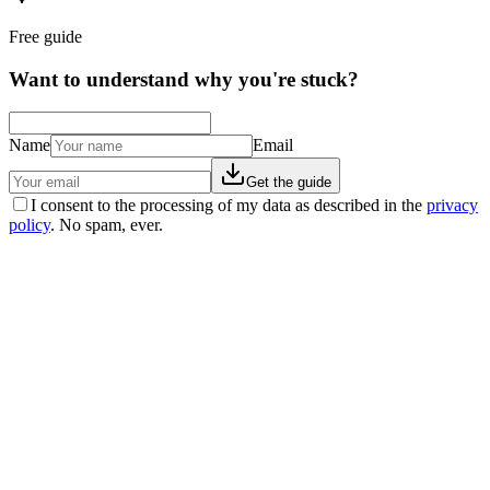
Free guide
Want to understand why you're stuck?
Name
Email
Get the guide
I consent to the processing of my data as described in the
privacy
policy
. No spam, ever.
Real stories
La storia di Franca: −59 kg, niente più pastiglie, e
una cisti scomparsa
Franca è arrivata 'sfiduciata' dopo anni di diete fallite. Con il