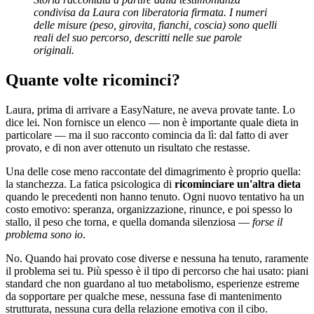
condivisa da Laura con liberatoria firmata. I numeri
delle misure (peso, girovita, fianchi, coscia) sono quelli
reali del suo percorso, descritti nelle sue parole
originali.
Quante volte ricominci?
Laura, prima di arrivare a EasyNature, ne aveva provate tante. Lo
dice lei. Non fornisce un elenco — non è importante quale dieta in
particolare — ma il suo racconto comincia da lì: dal fatto di aver
provato, e di non aver ottenuto un risultato che restasse.
Una delle cose meno raccontate del dimagrimento è proprio quella:
la stanchezza. La fatica psicologica di
ricominciare un'altra dieta
quando le precedenti non hanno tenuto. Ogni nuovo tentativo ha un
costo emotivo: speranza, organizzazione, rinunce, e poi spesso lo
stallo, il peso che torna, e quella domanda silenziosa —
forse il
problema sono io
.
No. Quando hai provato cose diverse e nessuna ha tenuto, raramente
il problema sei tu. Più spesso è il tipo di percorso che hai usato: piani
standard che non guardano al tuo metabolismo, esperienze estreme
da sopportare per qualche mese, nessuna fase di mantenimento
strutturata, nessuna cura della relazione emotiva con il cibo.