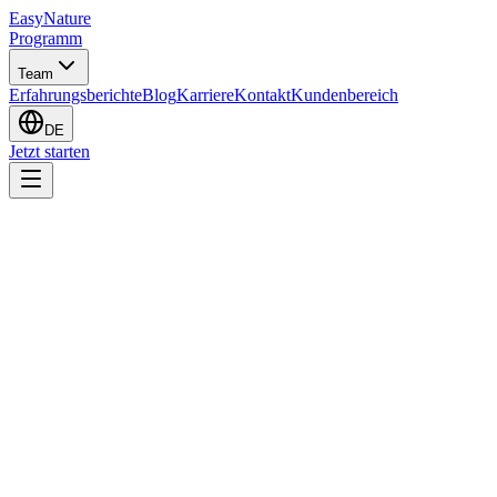
EasyNature
Programm
Team
Erfahrungsberichte
Blog
Karriere
Kontakt
Kundenbereich
DE
Jetzt starten