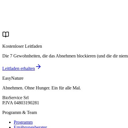
Öffnungszeiten
Mo-Fr 9:00–20:00 Uhr
Wochenende geschlossen
Kostenloser Leitfaden
Die 7 Gewohnheiten, die das Abnehmen blockieren (und die dir niema
Leitfaden erhalten
EasyNature
Abnehmen. Ohne Hunger. Ein für alle Mal.
BioService Srl
P.IVA
04803190281
Programm & Team
Programm
Ernährungsberater