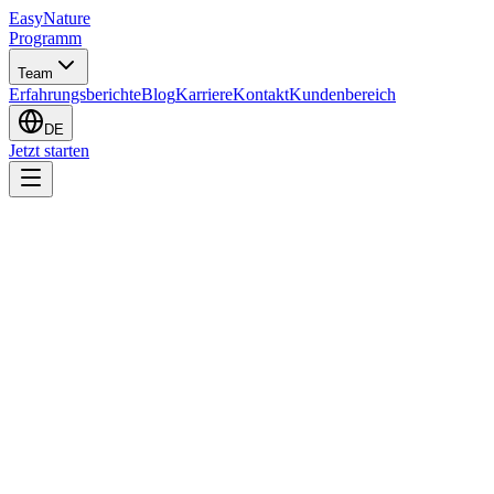
EasyNature
Programm
Team
Erfahrungsberichte
Blog
Karriere
Kontakt
Kundenbereich
DE
Jetzt starten
Ich möchte das Programm starten
Ich habe eine Frage
Sito web
Vor- und Nachname
*
E-Mail
*
Telefon
*