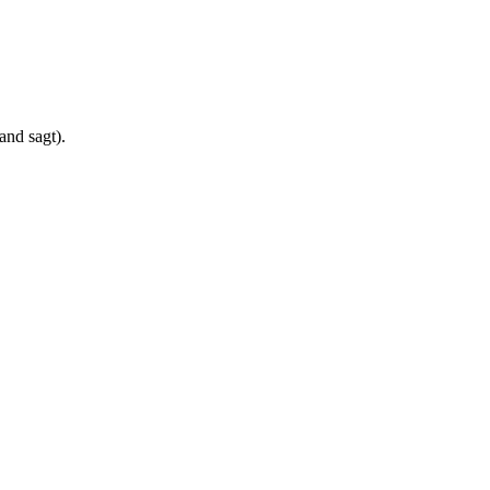
Leitfaden erhalten
tzerklärung
ein. Kein Spam, niemals.
nd sagt).