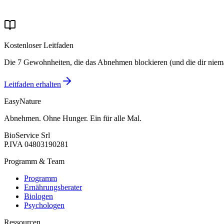
Name
E-Mail
Ich willige in die Verarbeitung meiner Daten gemäß der
Datenschu
Kostenloser Leitfaden
Die 7 Gewohnheiten, die das Abnehmen blockieren (und die dir niema
Leitfaden erhalten
EasyNature
Abnehmen. Ohne Hunger. Ein für alle Mal.
BioService Srl
P.IVA
04803190281
Programm & Team
Programm
Ernährungsberater
Biologen
Psychologen
Ressourcen