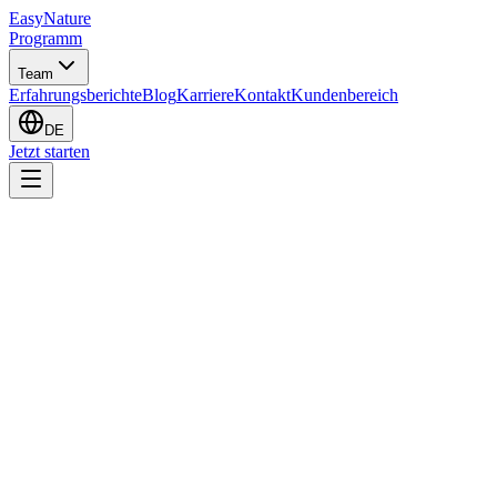
EasyNature
Programm
Team
Erfahrungsberichte
Blog
Karriere
Kontakt
Kundenbereich
DE
Jetzt starten
Was die restriktiven Diäten, die du schon ausprobiert hast, (im S
Die Rolle der Mahlzeitenreihenfolge und warum sie wichtiger is
Wann das Problem nicht der Plan ist, sondern deine Beziehun