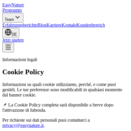
EasyNature
Programm
Team
Erfahrungsberichte
Blog
Karriere
Kontakt
Kundenbereich
DE
Jetzt starten
Informazioni legali
Cookie Policy
Informazioni su quali cookie utilizziamo, perché, e come puoi
gestirli. Le tue preferenze sono modificabili in qualsiasi momento
dal banner cookie.
📌 La
Cookie Policy
completa sarà disponibile a breve dopo
l'attivazione di Iubenda.
Per richieste sui dati personali puoi contattarci a
privacy@easynature.it
.