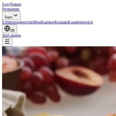
EasyNature
Programm
Team
Erfahrungsberichte
Blog
Karriere
Kontakt
Kundenbereich
DE
Jetzt starten