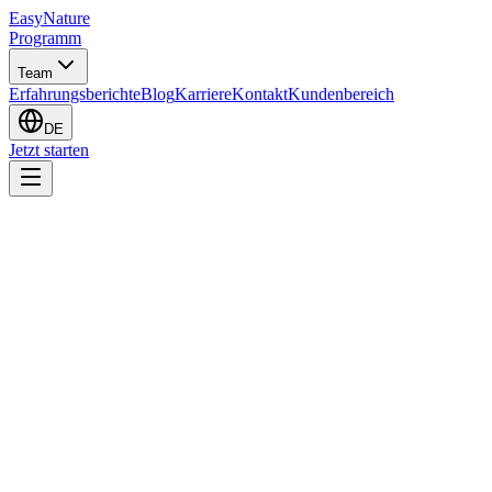
EasyNature
Programm
Team
Erfahrungsberichte
Blog
Karriere
Kontakt
Kundenbereich
DE
Jetzt starten