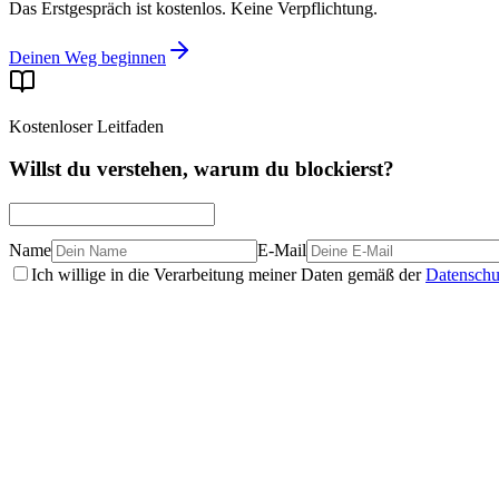
Das Erstgespräch ist kostenlos. Keine Verpflichtung.
Deinen Weg beginnen
Kostenloser Leitfaden
Willst du verstehen, warum du blockierst?
Name
E-Mail
Ich willige in die Verarbeitung meiner Daten gemäß der
Datenschu
Echte Geschichten
La storia di Franca: −59 kg, niente più pastiglie, e un