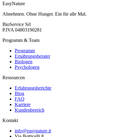
EasyNature
Abnehmen. Ohne Hunger. Ein für alle Mal.
BioService Srl
P.IVA
04803190281
Programm & Team
Programm
Ernährungsberater
Biologen
Psychologen
Ressourcen
Erfahrungsberichte
Blog
FAQ
Karriere
Kundenbereich
Kontakt
info@easynature.it
Via Botticelli 8