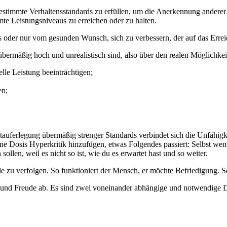
, bestimmte Verhaltensstandards zu erfüllen, um die Anerkennung ander
te Leistungsniveaus zu erreichen oder zu halten.
us oder nur vom gesunden Wunsch, sich zu verbessern, der auf das Errei
übermäßig hoch und unrealistisch sind, also über den realen Möglichke
elle Leistung beeinträchtigen;
en;
tauferlegung übermäßig strenger Standards verbindet sich die Unfähigk
e Dosis Hyperkritik hinzufügen, etwas Folgendes passiert: Selbst wenn
sollen, weil es nicht so ist, wie du es erwartet hast und so weiter.
e zu verfolgen. So funktioniert der Mensch, er möchte Befriedigung. S
t und Freude ab. Es sind zwei voneinander abhängige und notwendige 