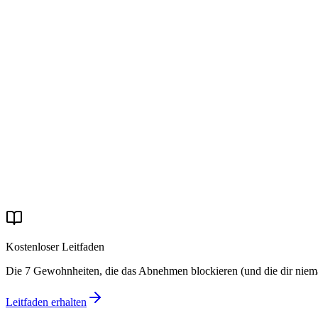
Franca è arrivata 'sfiduciata' dopo anni di diete fallite. Con il percor
29 apr 2026
·
5 Min. Lesezeit
Echte Geschichten
La storia di Laura: −16 kg, −20 cm di girovita, e il ri
Laura aveva provato 'tante' diete prima di arrivare. Con il percorso Eas
29 apr 2026
·
4 Min. Lesezeit
Echte Geschichten
La storia di Michele: −31 kg e basta pastiglie per la p
Michele è arrivato con la pressione alta e la paura delle conseguenze.
29 apr 2026
·
4 Min. Lesezeit
Kostenloser Leitfaden
Die 7 Gewohnheiten, die das Abnehmen blockieren (und die dir niema
Leitfaden erhalten