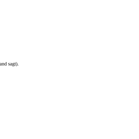
ressione
 Ha completato il percorso EasyNature. Oggi è −31 kg e ha tolto il farm
nd sagt).