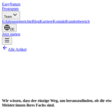
EasyNature
Programm
Team
Erfahrungsberichte
Blog
Karriere
Kontakt
Kundenbereich
DE
Jetzt starten
Alle Artikel
Wir wissen, dass der einzige Weg, um herauszufinden, ob dir etw
Meister:innen ihres Fachs sind.