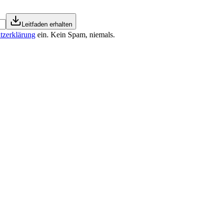
Leitfaden erhalten
tzerklärung
ein. Kein Spam, niemals.
a cisti scomparsa
so EasyNature ha perso 59 kg. Ha tolto il farmaco per la pressione e una ci
cominciare
yNature ha perso 16 kg, 20 cm di girovita, 18 di fianchi e 13 di coscia. 