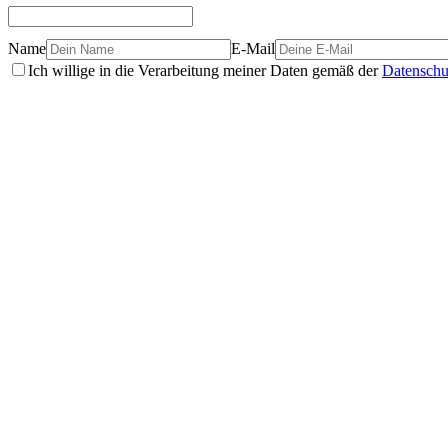
Name
E-Mail
Ich willige in die Verarbeitung meiner Daten gemäß der
Datenschu
Echte Geschichten
La storia di Franca: −59 kg, niente più pastiglie, e un
Franca è arrivata 'sfiduciata' dopo anni di diete fallite. Con il percor
29 apr 2026
·
5 Min. Lesezeit
Echte Geschichten
La storia di Laura: −16 kg, −20 cm di girovita, e il ri
Laura aveva provato 'tante' diete prima di arrivare. Con il percorso Eas