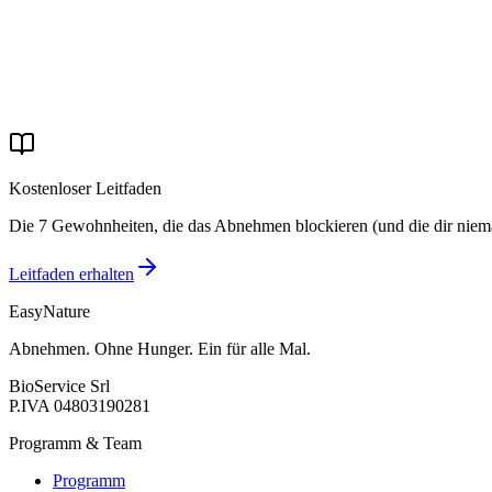
29 apr 2026
·
4 Min. Lesezeit
Echte Geschichten
La storia di Michele: −31 kg e basta pastiglie per la p
Michele è arrivato con la pressione alta e la paura delle conseguenze.
29 apr 2026
·
4 Min. Lesezeit
Kostenloser Leitfaden
Die 7 Gewohnheiten, die das Abnehmen blockieren (und die dir niema
Leitfaden erhalten
EasyNature
Abnehmen. Ohne Hunger. Ein für alle Mal.
BioService Srl
P.IVA
04803190281
Programm & Team
Programm