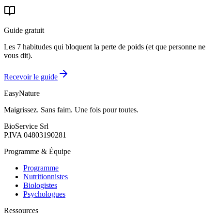
e ha tolto il farmaco.
29 apr 2026
·
4 min de lecture
Guide gratuit
Les 7 habitudes qui bloquent la perte de poids (et que personne ne
vous dit).
Recevoir le guide
EasyNature
Maigrissez. Sans faim. Une fois pour toutes.
BioService Srl
P.IVA
04803190281
Programme & Équipe
Programme
Nutritionnistes
Biologistes
Psychologues
Ressources