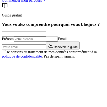
Commencer mon parcours
Guide gratuit
Vous voulez comprendre pourquoi vous bloquez ?
Prénom
Email
Recevoir le guide
Je consens au traitement de mes données conformément à la
politique de confidentialité
. Pas de spam, jamais.
Histoires vraies
La storia di Franca: −59 kg, niente più pastiglie, e
una cisti scomparsa